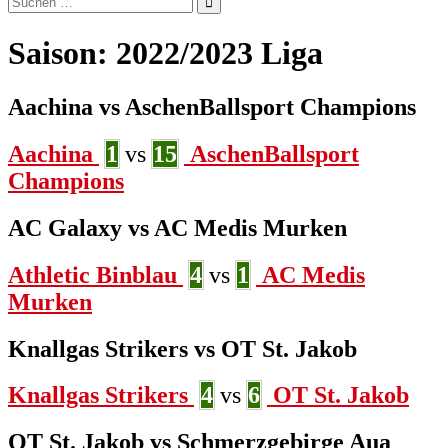
nach:
Saison:
2022/2023 Liga
Aachina vs AschenBallsport Champions
Aachina
1
vs
15
AschenBallsport
Champions
AC Galaxy vs AC Medis Murken
Athletic Binblau
4
vs
1
AC Medis
Murken
Knallgas Strikers vs OT St. Jakob
Knallgas Strikers
4
vs
6
OT St. Jakob
OT St. Jakob vs Schmerzgebirge Aua