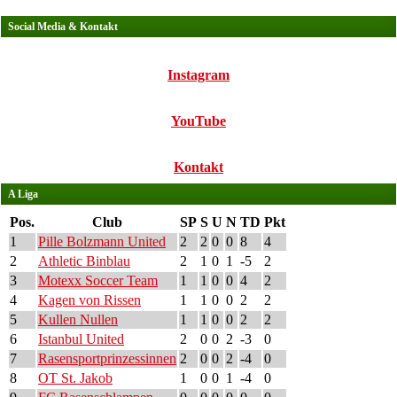
Social Media & Kontakt
Instagram
YouTube
Kontakt
A Liga
Pos.
Club
SP
S
U
N
TD
Pkt
1
Pille Bolzmann United
2
2
0
0
8
4
2
Athletic Binblau
2
1
0
1
-5
2
3
Motexx Soccer Team
1
1
0
0
4
2
4
Kagen von Rissen
1
1
0
0
2
2
5
Kullen Nullen
1
1
0
0
2
2
6
Istanbul United
2
0
0
2
-3
0
7
Rasensportprinzessinnen
2
0
0
2
-4
0
8
OT St. Jakob
1
0
0
1
-4
0