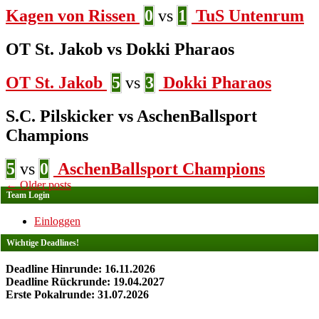
Kagen von Rissen
0
vs
1
TuS Untenrum
OT St. Jakob vs Dokki Pharaos
OT St. Jakob
5
vs
3
Dokki Pharaos
S.C. Pilskicker vs AschenBallsport
Champions
5
vs
0
AschenBallsport Champions
Posts
←
Older posts
Team Login
navigation
Einloggen
Wichtige Deadlines!
Deadline Hinrunde: 16.11.2026
Deadline Rückrunde: 19.04.2027
Erste Pokalrunde: 31.07.2026