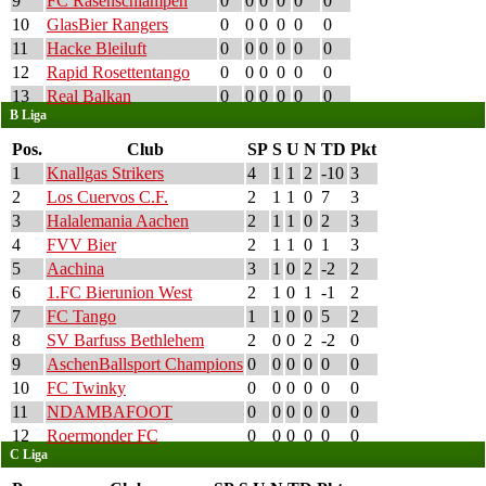
9
FC Rasenschlampen
0
0
0
0
0
0
10
GlasBier Rangers
0
0
0
0
0
0
11
Hacke Bleiluft
0
0
0
0
0
0
12
Rapid Rosettentango
0
0
0
0
0
0
13
Real Balkan
0
0
0
0
0
0
B Liga
Pos.
Club
SP
S
U
N
TD
Pkt
1
Knallgas Strikers
4
1
1
2
-10
3
2
Los Cuervos C.F.
2
1
1
0
7
3
3
Halalemania Aachen
2
1
1
0
2
3
4
FVV Bier
2
1
1
0
1
3
5
Aachina
3
1
0
2
-2
2
6
1.FC Bierunion West
2
1
0
1
-1
2
7
FC Tango
1
1
0
0
5
2
8
SV Barfuss Bethlehem
2
0
0
2
-2
0
9
AschenBallsport Champions
0
0
0
0
0
0
10
FC Twinky
0
0
0
0
0
0
11
NDAMBAFOOT
0
0
0
0
0
0
12
Roermonder FC
0
0
0
0
0
0
C Liga