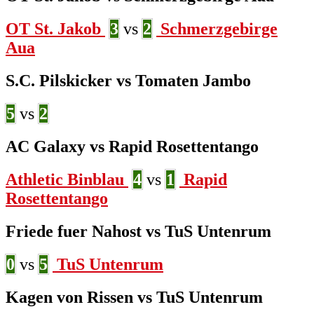
OT St. Jakob
3
vs
2
Schmerzgebirge
Aua
S.C. Pilskicker vs Tomaten Jambo
5
vs
2
AC Galaxy vs Rapid Rosettentango
Athletic Binblau
4
vs
1
Rapid
Rosettentango
Friede fuer Nahost vs TuS Untenrum
0
vs
5
TuS Untenrum
Kagen von Rissen vs TuS Untenrum