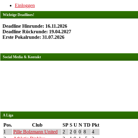
Einloggen
Wichtige Deadlines!
Deadline Hinrunde: 16.11.2026
Deadline Rückrunde: 19.04.2027
Erste Pokalrunde: 31.07.2026
Social Media & Kontakt
A Liga
Pos.
Club
SP
S
U
N
TD
Pkt
1
Pille Bolzmann United
2
2
0
0
8
4