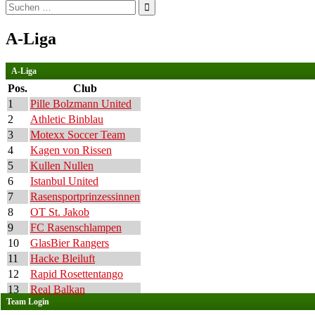
Suchen
nach:
A-Liga
A-Liga
Pos.
Club
1
Pille Bolzmann United
2
Athletic Binblau
3
Motexx Soccer Team
4
Kagen von Rissen
5
Kullen Nullen
6
Istanbul United
7
Rasensportprinzessinnen
8
OT St. Jakob
9
FC Rasenschlampen
10
GlasBier Rangers
11
Hacke Bleiluft
12
Rapid Rosettentango
13
Real Balkan
Team Login