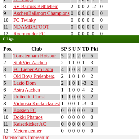
8
SV Barfuss Bethlehem
2
0
0
2
-2
0
9
AschenBallsport Champions
0
0
0
0
0
0
10
FC Twinky
0
0
0
0
0
0
11
NDAMBAFOOT
0
0
0
0
0
0
12
Roermonder FC
0
0
0
0
0
0
C Liga
Pos.
Club
SP
S
U
N
TD
Pkt
1
Tomatenham Hotspur
5
2
1
2
0
5
2
SinhVienAachen
2
1
1
0
1
3
3
FC Lieber Am Dom
4
1
0
3
-2
2
4
Old Boys Frelenberg
2
1
0
1
0
2
5
Lazio Dom
2
1
0
1
-3
2
6
Astra Aachen
1
1
0
0
4
2
7
United in Christ
1
1
0
0
3
2
8
Virtuosia Kuckucksnest
1
0
0
1
-3
0
9
Bossien FC
0
0
0
0
0
0
10
Dokki Pharaos
0
0
0
0
0
0
11
Kaiserkicker AC
0
0
0
0
0
0
12
Metermaenner
0
0
0
0
0
0
Datenschutz
Impressum