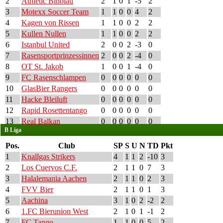
2
Athletic Binblau
2
1
0
1
-5
2
3
Motexx Soccer Team
1
1
0
0
4
2
4
Kagen von Rissen
1
1
0
0
2
2
5
Kullen Nullen
1
1
0
0
2
2
6
Istanbul United
2
0
0
2
-3
0
7
Rasensportprinzessinnen
2
0
0
2
-4
0
8
OT St. Jakob
1
0
0
1
-4
0
9
FC Rasenschlampen
0
0
0
0
0
0
10
GlasBier Rangers
0
0
0
0
0
0
11
Hacke Bleiluft
0
0
0
0
0
0
12
Rapid Rosettentango
0
0
0
0
0
0
13
Real Balkan
0
0
0
0
0
0
B Liga
Pos.
Club
SP
S
U
N
TD
Pkt
1
Knallgas Strikers
4
1
1
2
-10
3
2
Los Cuervos C.F.
2
1
1
0
7
3
3
Halalemania Aachen
2
1
1
0
2
3
4
FVV Bier
2
1
1
0
1
3
5
Aachina
3
1
0
2
-2
2
6
1.FC Bierunion West
2
1
0
1
-1
2
7
FC Tango
1
1
0
0
5
2