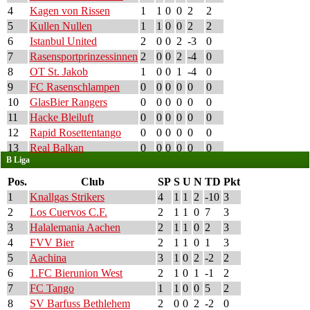
4
Kagen von Rissen
1
1
0
0
2
2
5
Kullen Nullen
1
1
0
0
2
2
6
Istanbul United
2
0
0
2
-3
0
7
Rasensportprinzessinnen
2
0
0
2
-4
0
8
OT St. Jakob
1
0
0
1
-4
0
9
FC Rasenschlampen
0
0
0
0
0
0
10
GlasBier Rangers
0
0
0
0
0
0
11
Hacke Bleiluft
0
0
0
0
0
0
12
Rapid Rosettentango
0
0
0
0
0
0
13
Real Balkan
0
0
0
0
0
0
B Liga
Pos.
Club
SP
S
U
N
TD
Pkt
1
Knallgas Strikers
4
1
1
2
-10
3
2
Los Cuervos C.F.
2
1
1
0
7
3
3
Halalemania Aachen
2
1
1
0
2
3
4
FVV Bier
2
1
1
0
1
3
5
Aachina
3
1
0
2
-2
2
6
1.FC Bierunion West
2
1
0
1
-1
2
7
FC Tango
1
1
0
0
5
2
8
SV Barfuss Bethlehem
2
0
0
2
-2
0