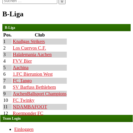
nach:
B-Liga
B-Liga
Pos.
Club
1
Knallgas Strikers
2
Los Cuervos C.F.
3
Halalemania Aachen
4
FVV Bier
5
Aachina
6
1.FC Bierunion West
7
FC Tango
8
SV Barfuss Bethlehem
9
AschenBallsport Champions
10
FC Twinky
11
NDAMBAFOOT
12
Roermonder FC
Team Login
Einloggen