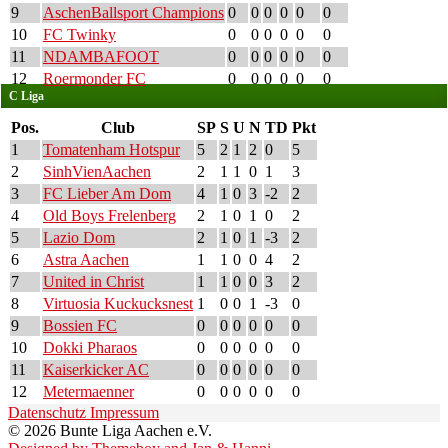
9
AschenBallsport Champions
0
0
0
0
0
0
10
FC Twinky
0
0
0
0
0
0
11
NDAMBAFOOT
0
0
0
0
0
0
12
Roermonder FC
0
0
0
0
0
0
C Liga
Pos.
Club
SP
S
U
N
TD
Pkt
1
Tomatenham Hotspur
5
2
1
2
0
5
2
SinhVienAachen
2
1
1
0
1
3
3
FC Lieber Am Dom
4
1
0
3
-2
2
4
Old Boys Frelenberg
2
1
0
1
0
2
5
Lazio Dom
2
1
0
1
-3
2
6
Astra Aachen
1
1
0
0
4
2
7
United in Christ
1
1
0
0
3
2
8
Virtuosia Kuckucksnest
1
0
0
1
-3
0
9
Bossien FC
0
0
0
0
0
0
10
Dokki Pharaos
0
0
0
0
0
0
11
Kaiserkicker AC
0
0
0
0
0
0
12
Metermaenner
0
0
0
0
0
0
Datenschutz
Impressum
© 2026 Bunte Liga Aachen e.V.