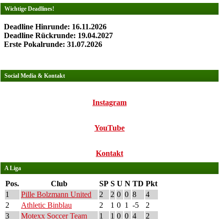
Wichtige Deadlines!
Deadline Hinrunde: 16.11.2026
Deadline Rückrunde: 19.04.2027
Erste Pokalrunde: 31.07.2026
Social Media & Kontakt
Instagram
YouTube
Kontakt
A Liga
Pos.
Club
SP
S
U
N
TD
Pkt
1
Pille Bolzmann United
2
2
0
0
8
4
2
Athletic Binblau
2
1
0
1
-5
2
3
Motexx Soccer Team
1
1
0
0
4
2