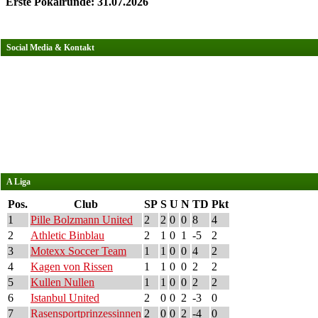
Erste Pokalrunde: 31.07.2026
Social Media & Kontakt
A Liga
Pos.
Club
SP
S
U
N
TD
Pkt
1
Pille Bolzmann United
2
2
0
0
8
4
2
Athletic Binblau
2
1
0
1
-5
2
3
Motexx Soccer Team
1
1
0
0
4
2
4
Kagen von Rissen
1
1
0
0
2
2
5
Kullen Nullen
1
1
0
0
2
2
6
Istanbul United
2
0
0
2
-3
0
7
Rasensportprinzessinnen
2
0
0
2
-4
0