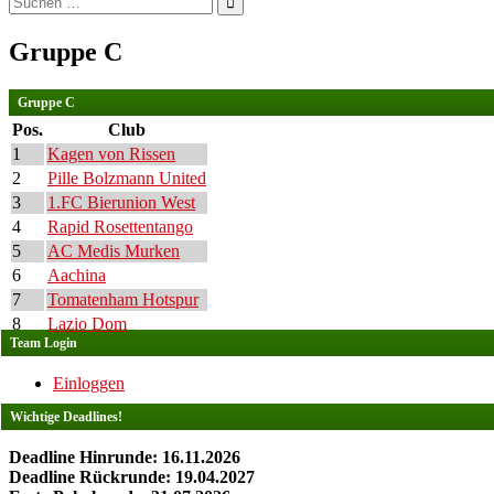
nach:
Gruppe C
Gruppe C
Pos.
Club
1
Kagen von Rissen
2
Pille Bolzmann United
3
1.FC Bierunion West
4
Rapid Rosettentango
5
AC Medis Murken
6
Aachina
7
Tomatenham Hotspur
8
Lazio Dom
Team Login
Einloggen
Wichtige Deadlines!
Deadline Hinrunde: 16.11.2026
Deadline Rückrunde: 19.04.2027