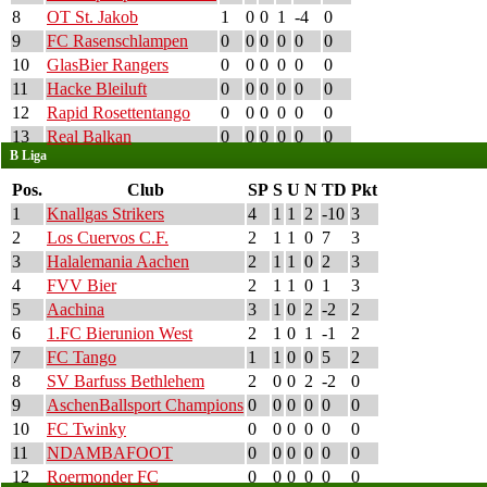
8
OT St. Jakob
1
0
0
1
-4
0
9
FC Rasenschlampen
0
0
0
0
0
0
10
GlasBier Rangers
0
0
0
0
0
0
11
Hacke Bleiluft
0
0
0
0
0
0
12
Rapid Rosettentango
0
0
0
0
0
0
13
Real Balkan
0
0
0
0
0
0
B Liga
Pos.
Club
SP
S
U
N
TD
Pkt
1
Knallgas Strikers
4
1
1
2
-10
3
2
Los Cuervos C.F.
2
1
1
0
7
3
3
Halalemania Aachen
2
1
1
0
2
3
4
FVV Bier
2
1
1
0
1
3
5
Aachina
3
1
0
2
-2
2
6
1.FC Bierunion West
2
1
0
1
-1
2
7
FC Tango
1
1
0
0
5
2
8
SV Barfuss Bethlehem
2
0
0
2
-2
0
9
AschenBallsport Champions
0
0
0
0
0
0
10
FC Twinky
0
0
0
0
0
0
11
NDAMBAFOOT
0
0
0
0
0
0
12
Roermonder FC
0
0
0
0
0
0