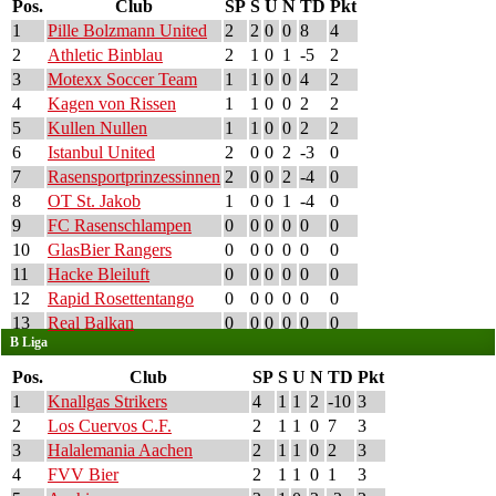
Pos.
Club
SP
S
U
N
TD
Pkt
1
Pille Bolzmann United
2
2
0
0
8
4
2
Athletic Binblau
2
1
0
1
-5
2
3
Motexx Soccer Team
1
1
0
0
4
2
4
Kagen von Rissen
1
1
0
0
2
2
5
Kullen Nullen
1
1
0
0
2
2
6
Istanbul United
2
0
0
2
-3
0
7
Rasensportprinzessinnen
2
0
0
2
-4
0
8
OT St. Jakob
1
0
0
1
-4
0
9
FC Rasenschlampen
0
0
0
0
0
0
10
GlasBier Rangers
0
0
0
0
0
0
11
Hacke Bleiluft
0
0
0
0
0
0
12
Rapid Rosettentango
0
0
0
0
0
0
13
Real Balkan
0
0
0
0
0
0
B Liga
Pos.
Club
SP
S
U
N
TD
Pkt
1
Knallgas Strikers
4
1
1
2
-10
3
2
Los Cuervos C.F.
2
1
1
0
7
3
3
Halalemania Aachen
2
1
1
0
2
3
4
FVV Bier
2
1
1
0
1
3