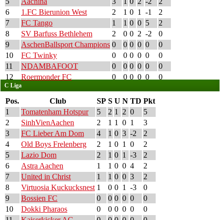
5
Aachina
3
1
0
2
-2
2
6
1.FC Bierunion West
2
1
0
1
-1
2
7
FC Tango
1
1
0
0
5
2
8
SV Barfuss Bethlehem
2
0
0
2
-2
0
9
AschenBallsport Champions
0
0
0
0
0
0
10
FC Twinky
0
0
0
0
0
0
11
NDAMBAFOOT
0
0
0
0
0
0
12
Roermonder FC
0
0
0
0
0
0
C Liga
Pos.
Club
SP
S
U
N
TD
Pkt
1
Tomatenham Hotspur
5
2
1
2
0
5
2
SinhVienAachen
2
1
1
0
1
3
3
FC Lieber Am Dom
4
1
0
3
-2
2
4
Old Boys Frelenberg
2
1
0
1
0
2
5
Lazio Dom
2
1
0
1
-3
2
6
Astra Aachen
1
1
0
0
4
2
7
United in Christ
1
1
0
0
3
2
8
Virtuosia Kuckucksnest
1
0
0
1
-3
0
9
Bossien FC
0
0
0
0
0
0
10
Dokki Pharaos
0
0
0
0
0
0
11
Kaiserkicker AC
0
0
0
0
0
0