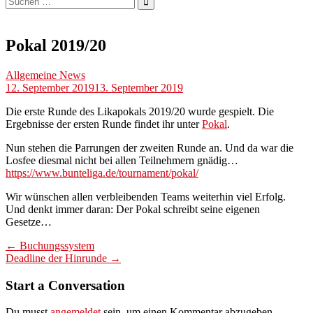
nach:
Pokal 2019/20
Allgemeine News
12. September 2019
13. September 2019
Die erste Runde des Likapokals 2019/20 wurde gespielt. Die
Ergebnisse der ersten Runde findet ihr unter
Pokal
.
Nun stehen die Parrungen der zweiten Runde an. Und da war die
Losfee diesmal nicht bei allen Teilnehmern gnädig…
https://www.bunteliga.de/tournament/pokal/
Wir wünschen allen verbleibenden Teams weiterhin viel Erfolg.
Und denkt immer daran: Der Pokal schreibt seine eigenen
Gesetze…
Post
←
Buchungssystem
Deadline der Hinrunde
→
navigation
Start a Conversation
Du musst
angemeldet
sein, um einen Kommentar abzugeben.