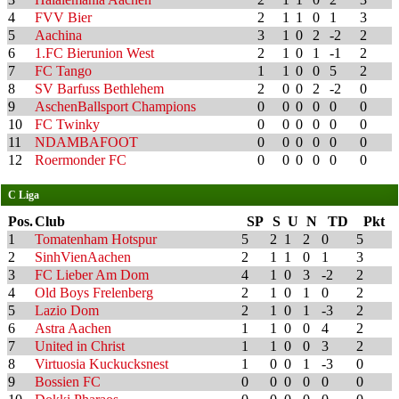
4
FVV Bier
2
1
1
0
1
3
5
Aachina
3
1
0
2
-2
2
6
1.FC Bierunion West
2
1
0
1
-1
2
7
FC Tango
1
1
0
0
5
2
8
SV Barfuss Bethlehem
2
0
0
2
-2
0
9
AschenBallsport Champions
0
0
0
0
0
0
10
FC Twinky
0
0
0
0
0
0
11
NDAMBAFOOT
0
0
0
0
0
0
12
Roermonder FC
0
0
0
0
0
0
C Liga
Pos.
Club
SP
S
U
N
TD
Pkt
1
Tomatenham Hotspur
5
2
1
2
0
5
2
SinhVienAachen
2
1
1
0
1
3
3
FC Lieber Am Dom
4
1
0
3
-2
2
4
Old Boys Frelenberg
2
1
0
1
0
2
5
Lazio Dom
2
1
0
1
-3
2
6
Astra Aachen
1
1
0
0
4
2
7
United in Christ
1
1
0
0
3
2
8
Virtuosia Kuckucksnest
1
0
0
1
-3
0
9
Bossien FC
0
0
0
0
0
0