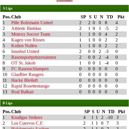
A Liga
Pos.
Club
SP
S
U
N
TD
Pkt
1
Pille Bolzmann United
2
2
0
0
8
4
2
Athletic Binblau
2
1
0
1
-5
2
3
Motexx Soccer Team
1
1
0
0
4
2
4
Kagen von Rissen
1
1
0
0
2
2
5
Kullen Nullen
1
1
0
0
2
2
6
Istanbul United
2
0
0
2
-3
0
7
Rasensportprinzessinnen
2
0
0
2
-4
0
8
OT St. Jakob
1
0
0
1
-4
0
9
FC Rasenschlampen
0
0
0
0
0
0
10
GlasBier Rangers
0
0
0
0
0
0
11
Hacke Bleiluft
0
0
0
0
0
0
12
Rapid Rosettentango
0
0
0
0
0
0
13
Real Balkan
0
0
0
0
0
0
B Liga
Pos.
Club
SP
S
U
N
TD
Pkt
1
Knallgas Strikers
4
1
1
2
-10
3
2
Los Cuervos C.F.
2
1
1
0
7
3
3
Halalemania Aachen
2
1
1
0
2
3