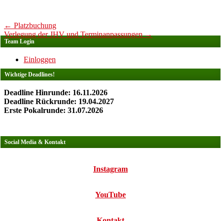
Post
←
Platzbuchung
Verlegung der JHV und Terminanpassungen
→
navigation
Team Login
Einloggen
Wichtige Deadlines!
Deadline Hinrunde: 16.11.2026
Deadline Rückrunde: 19.04.2027
Erste Pokalrunde: 31.07.2026
Social Media & Kontakt
Instagram
YouTube
Kontakt