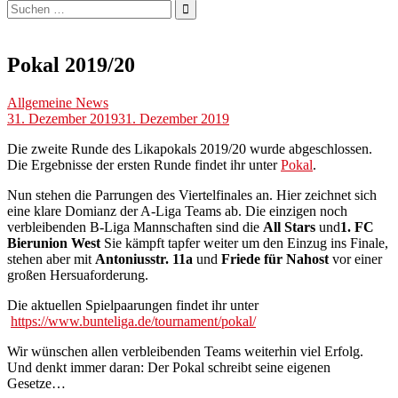
Suchen
nach:
Pokal 2019/20
Allgemeine News
31. Dezember 2019
31. Dezember 2019
Die zweite Runde des Likapokals 2019/20 wurde abgeschlossen.
Die Ergebnisse der ersten Runde findet ihr unter
Pokal
.
Nun stehen die Parrungen des Viertelfinales an. Hier zeichnet sich
eine klare Domianz der A-Liga Teams ab. Die einzigen noch
verbleibenden B-Liga Mannschaften sind die
All Stars
und
1. FC
Bierunion West
Sie kämpft tapfer weiter um den Einzug ins Finale,
stehen aber mit
A
ntoniusstr. 11a
und
Friede für Nahost
vor einer
großen Hersuaforderung.
Die aktuellen Spielpaarungen findet ihr unter
https://www.bunteliga.de/tournament/pokal/
Wir wünschen allen verbleibenden Teams weiterhin viel Erfolg.
Und denkt immer daran: Der Pokal schreibt seine eigenen
Gesetze…