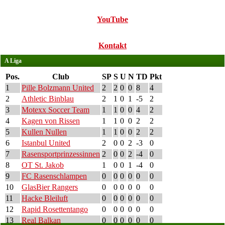
YouTube
Kontakt
A Liga
Pos.
Club
SP
S
U
N
TD
Pkt
1
Pille Bolzmann United
2
2
0
0
8
4
2
Athletic Binblau
2
1
0
1
-5
2
3
Motexx Soccer Team
1
1
0
0
4
2
4
Kagen von Rissen
1
1
0
0
2
2
5
Kullen Nullen
1
1
0
0
2
2
6
Istanbul United
2
0
0
2
-3
0
7
Rasensportprinzessinnen
2
0
0
2
-4
0
8
OT St. Jakob
1
0
0
1
-4
0
9
FC Rasenschlampen
0
0
0
0
0
0
10
GlasBier Rangers
0
0
0
0
0
0
11
Hacke Bleiluft
0
0
0
0
0
0
12
Rapid Rosettentango
0
0
0
0
0
0
13
Real Balkan
0
0
0
0
0
0