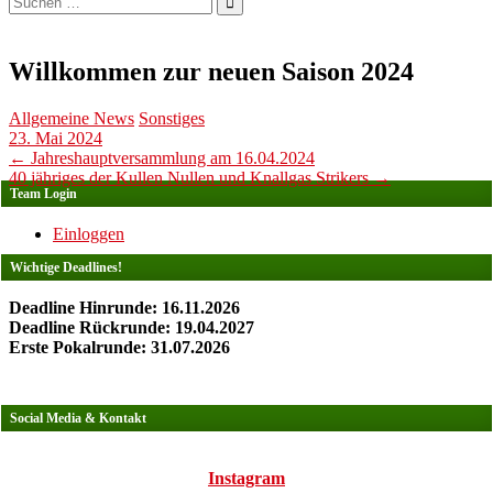
nach:
Willkommen zur neuen Saison 2024
Allgemeine News
Sonstiges
23. Mai 2024
Post
←
Jahreshauptversammlung am 16.04.2024
40 jähriges der Kullen Nullen und Knallgas Strikers
→
navigation
Team Login
Einloggen
Wichtige Deadlines!
Deadline Hinrunde: 16.11.2026
Deadline Rückrunde: 19.04.2027
Erste Pokalrunde: 31.07.2026
Social Media & Kontakt
Instagram