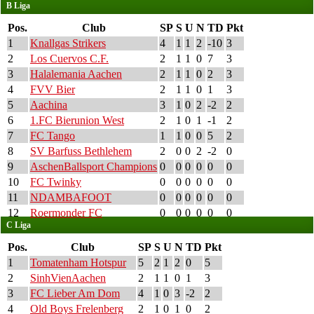
B Liga
Pos.
Club
SP
S
U
N
TD
Pkt
1
Knallgas Strikers
4
1
1
2
-10
3
2
Los Cuervos C.F.
2
1
1
0
7
3
3
Halalemania Aachen
2
1
1
0
2
3
4
FVV Bier
2
1
1
0
1
3
5
Aachina
3
1
0
2
-2
2
6
1.FC Bierunion West
2
1
0
1
-1
2
7
FC Tango
1
1
0
0
5
2
8
SV Barfuss Bethlehem
2
0
0
2
-2
0
9
AschenBallsport Champions
0
0
0
0
0
0
10
FC Twinky
0
0
0
0
0
0
11
NDAMBAFOOT
0
0
0
0
0
0
12
Roermonder FC
0
0
0
0
0
0
C Liga
Pos.
Club
SP
S
U
N
TD
Pkt
1
Tomatenham Hotspur
5
2
1
2
0
5
2
SinhVienAachen
2
1
1
0
1
3
3
FC Lieber Am Dom
4
1
0
3
-2
2
4
Old Boys Frelenberg
2
1
0
1
0
2