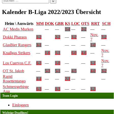
nach:
Kalender B-Liga 2022/2023 Übersicht
Heim \ Auswärts
MM
DOK
GBR
KS
LOC
OTS
RRT
SCH
AC Medis Murken
—
—
1-4
—
2-2
—
—
Nov.
Dokki Pharaos
1-2
2-2
—
1-2
—
7-2
7
GlasBier Rangers
3-1
—
—
—
—
1-0
—
Nov.
Knallgas Strikers
—
1-6
1-1
6-0
4-6
—
7
Nov.
Los Cuervos C.F.
6-3
—
1-0
—
—
1-1
7
OT St. Jakob
—
5-3
5-1
—
4-5
4-0
3-2
Rapid
4-4
—
—
2-1
—
—
—
Rosettentango
Schmerzgebirge
6-3
—
0-3
—
—
—
1-3
Aua
Team Login
Einloggen
Wichtige Deadlines!