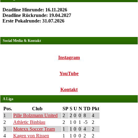
Deadline Hinrunde: 16.11.2026
Deadline Rückrunde: 19.04.2027
Erste Pokalrunde: 31.07.2026
Social Media & Kontakt
Instagram
YouTube
Kontakt
A Liga
Pos.
Club
SP
S
U
N
TD
Pkt
1
Pille Bolzmann United
2
2
0
0
8
4
2
Athletic Binblau
2
1
0
1
-5
2
3
Motexx Soccer Team
1
1
0
0
4
2
4
Kagen von Rissen
1
1
0
0
2
2