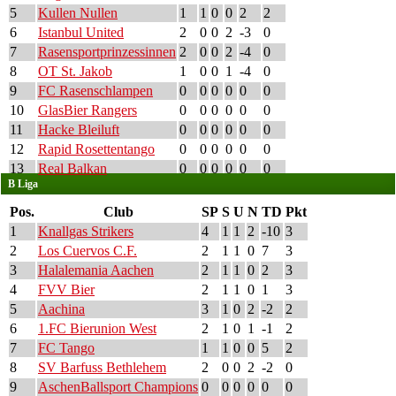
5
Kullen Nullen
1
1
0
0
2
2
6
Istanbul United
2
0
0
2
-3
0
7
Rasensportprinzessinnen
2
0
0
2
-4
0
8
OT St. Jakob
1
0
0
1
-4
0
9
FC Rasenschlampen
0
0
0
0
0
0
10
GlasBier Rangers
0
0
0
0
0
0
11
Hacke Bleiluft
0
0
0
0
0
0
12
Rapid Rosettentango
0
0
0
0
0
0
13
Real Balkan
0
0
0
0
0
0
B Liga
Pos.
Club
SP
S
U
N
TD
Pkt
1
Knallgas Strikers
4
1
1
2
-10
3
2
Los Cuervos C.F.
2
1
1
0
7
3
3
Halalemania Aachen
2
1
1
0
2
3
4
FVV Bier
2
1
1
0
1
3
5
Aachina
3
1
0
2
-2
2
6
1.FC Bierunion West
2
1
0
1
-1
2
7
FC Tango
1
1
0
0
5
2
8
SV Barfuss Bethlehem
2
0
0
2
-2
0
9
AschenBallsport Champions
0
0
0
0
0
0