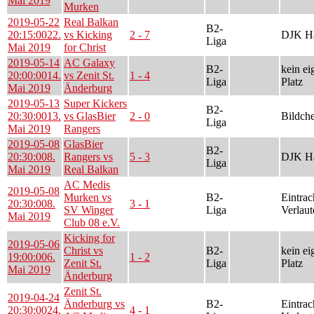
Mai 2019
Murken
2019-05-22
Real Balkan
B2-
20:15:00
22.
vs Kicking
2 - 7
DJK Ha
Liga
Mai 2019
for Christ
2019-05-14
AC Galaxy
B2-
kein ei
20:00:00
14.
vs Zenit St.
1 - 4
Liga
Platz
Mai 2019
Änderburg
2019-05-13
Super Kickers
B2-
20:30:00
13.
vs GlasBier
2 - 0
Bildch
Liga
Mai 2019
Rangers
2019-05-08
GlasBier
B2-
20:30:00
8.
Rangers vs
5 - 3
DJK Ha
Liga
Mai 2019
Real Balkan
AC Medis
2019-05-08
Murken vs
B2-
Eintrac
20:30:00
8.
3 - 1
SV Winger
Liga
Verlaut
Mai 2019
Club 08 e.V.
Kicking for
2019-05-06
Christ vs
B2-
kein ei
19:00:00
6.
1 - 2
Zenit St.
Liga
Platz
Mai 2019
Änderburg
Zenit St.
2019-04-24
Änderburg vs
B2-
Eintrac
20:30:00
24.
4 - 1