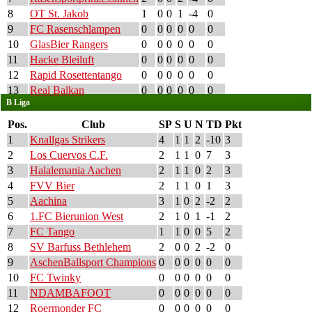
8
OT St. Jakob
1
0
0
1
-4
0
9
FC Rasenschlampen
0
0
0
0
0
0
10
GlasBier Rangers
0
0
0
0
0
0
11
Hacke Bleiluft
0
0
0
0
0
0
12
Rapid Rosettentango
0
0
0
0
0
0
13
Real Balkan
0
0
0
0
0
0
B Liga
Pos.
Club
SP
S
U
N
TD
Pkt
1
Knallgas Strikers
4
1
1
2
-10
3
2
Los Cuervos C.F.
2
1
1
0
7
3
3
Halalemania Aachen
2
1
1
0
2
3
4
FVV Bier
2
1
1
0
1
3
5
Aachina
3
1
0
2
-2
2
6
1.FC Bierunion West
2
1
0
1
-1
2
7
FC Tango
1
1
0
0
5
2
8
SV Barfuss Bethlehem
2
0
0
2
-2
0
9
AschenBallsport Champions
0
0
0
0
0
0
10
FC Twinky
0
0
0
0
0
0
11
NDAMBAFOOT
0
0
0
0
0
0
12
Roermonder FC
0
0
0
0
0
0