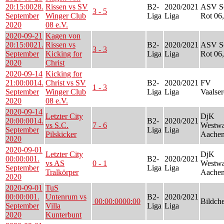
20:15:00
28.
Rissen vs SV
B2-
2020/2021
ASV S
3 - 5
September
Winger Club
Liga
Liga
Rot 06,
2020
08 e.V.
2020-09-21
Kagen von
20:15:00
21.
Rissen vs
B2-
2020/2021
ASV S
3 - 3
September
Kicking for
Liga
Liga
Rot 06,
2020
Christ
2020-09-14
Kicking for
21:00:00
14.
Christ vs SV
B2-
2020/2021
FV
1 - 3
September
Winger Club
Liga
Liga
Vaalser
2020
08 e.V.
2020-09-14
Letzter City
DjK
20:00:00
14.
B2-
2020/2021
vs S.C.
7 - 6
Westwa
September
Liga
Liga
Pilskicker
Aachen
2020
2020-09-01
Letzter City
DjK
00:00:00
1.
B2-
2020/2021
vs AS
0 - 1
Westwa
September
Liga
Liga
Tralkörper
Aachen
2020
2020-09-01
TuS
00:00:00
1.
Untenrum vs
B2-
2020/2021
00:00:00
00:00
Bildch
September
Villa
Liga
Liga
2020
Kunterbunt