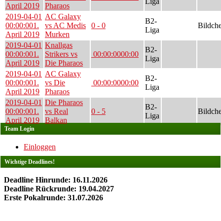
Liga
April 2019
Pharaos
2019-04-01
AC Galaxy
B2-
00:00:00
1.
vs AC Medis
0 - 0
Bildch
Liga
April 2019
Murken
2019-04-01
Knallgas
B2-
00:00:00
1.
Strikers vs
00:00:00
00:00
Liga
April 2019
Die Pharaos
2019-04-01
AC Galaxy
B2-
00:00:00
1.
vs Die
00:00:00
00:00
Liga
April 2019
Pharaos
2019-04-01
Die Pharaos
B2-
00:00:00
1.
vs Real
0 - 5
Bildch
Liga
April 2019
Balkan
Team Login
Einloggen
Wichtige Deadlines!
Deadline Hinrunde: 16.11.2026
Deadline Rückrunde: 19.04.2027
Erste Pokalrunde: 31.07.2026