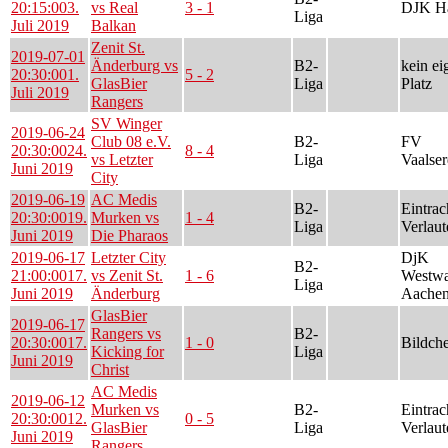
20:15:00
3.
vs Real
3 - 1
DJK Ha
Liga
Juli 2019
Balkan
Zenit St.
2019-07-01
Änderburg vs
B2-
kein ei
20:30:00
1.
5 - 2
GlasBier
Liga
Platz
Juli 2019
Rangers
SV Winger
2019-06-24
Club 08 e.V.
B2-
FV
20:30:00
24.
8 - 4
vs Letzter
Liga
Vaalser
Juni 2019
City
2019-06-19
AC Medis
B2-
Eintrac
20:30:00
19.
Murken vs
1 - 4
Liga
Verlaut
Juni 2019
Die Pharaos
2019-06-17
Letzter City
DjK
B2-
21:00:00
17.
vs Zenit St.
1 - 6
Westwa
Liga
Juni 2019
Änderburg
Aachen
GlasBier
2019-06-17
Rangers vs
B2-
20:30:00
17.
1 - 0
Bildch
Kicking for
Liga
Juni 2019
Christ
AC Medis
2019-06-12
Murken vs
B2-
Eintrac
20:30:00
12.
0 - 5
GlasBier
Liga
Verlaut
Juni 2019
Rangers