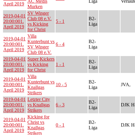
AC Medis
Liga
Verlaut
April 2019
Murken
SV Winger
2019-04-01
Club 08 e.V.
B2-
20:00:00
1.
5 - 1
vs Kicking
Liga
April 2019
for Christ
Villa
2019-04-01
Kunterbunt vs
B2-
20:00:00
1.
6 - 4
SV Winger
Liga
April 2019
Club 08 e.V.
2019-04-01
Super Kickers
B2-
20:00:00
1.
vs Kicking
1 - 1
Liga
April 2019
for Christ
Villa
2019-04-01
Kunterbunt vs
B2-
20:00:00
1.
10 - 5
JVA,
Knallgas
Liga
April 2019
Strikers
2019-04-01
Letzter City
B2-
20:00:00
1.
vs Knallgas
6 - 3
DJK Ha
Liga
April 2019
Strikers
Kicking for
2019-04-01
Christ vs
B2-
20:00:00
1.
0 - 1
DJK Ha
Knallgas
Liga
April 2019
Strikers