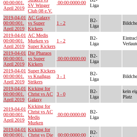
00:00:00
1.
00:00:00
00:00
SV Winger
Liga
April 2019
Club 08 e.V.
2019-04-01
AC Galaxy
B2-
00:00:00
1.
vs Super
1 - 2
Bildch
Liga
April 2019
Kickers
2019-04-01
AC Medis
B2-
Eintrac
00:00:00
1.
Murken vs
1 - 2
Liga
Verlaut
April 2019
Super Kickers
2019-04-01
Die Pharaos
B2-
00:00:00
1.
vs Super
00:00:00
00:00
Liga
April 2019
Kickers
2019-04-01
Super Kickers
B2-
00:00:00
1.
vs Knallgas
3 - 1
Bildch
Liga
April 2019
Strikers
2019-04-01
Kicking for
B2-
kein ei
00:00:00
1.
Christ vs AC
3 - 0
Liga
Platz
April 2019
Galaxy
Kicking for
2019-04-01
Christ vs AC
B2-
00:00:00
1.
00:00:00
00:00
Medis
Liga
April 2019
Murken
2019-04-01
Kicking for
B2-
00:00:00
1.
Christ vs Die
00:00:00
00:00