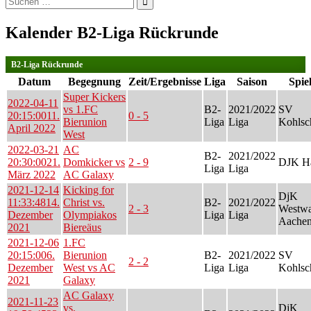
nach:
Kalender B2-Liga Rückrunde
B2-Liga Rückrunde
Datum
Begegnung
Zeit/Ergebnisse
Liga
Saison
Spiel
Super Kickers
2022-04-11
vs 1.FC
B2-
2021/2022
SV
20:15:00
11.
0 - 5
Bierunion
Liga
Liga
Kohlsc
April 2022
West
2022-03-21
AC
B2-
2021/2022
20:30:00
21.
Domkicker vs
2 - 9
DJK Ha
Liga
Liga
März 2022
AC Galaxy
2021-12-14
Kicking for
DjK
11:33:48
14.
Christ vs.
B2-
2021/2022
2 - 3
Westwa
Dezember
Olympiakos
Liga
Liga
Aachen
2021
Biereäus
2021-12-06
1.FC
20:15:00
6.
Bierunion
B2-
2021/2022
SV
2 - 2
Dezember
West vs AC
Liga
Liga
Kohlsc
2021
Galaxy
AC Galaxy
2021-11-23
vs.
DjK