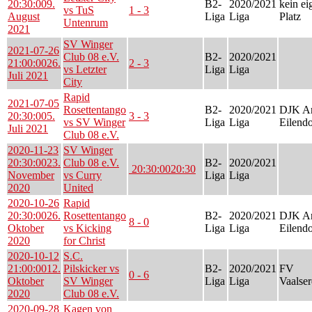
20:30:00
9.
B2-
2020/2021
kein ei
vs TuS
1 - 3
August
Liga
Liga
Platz
Untenrum
2021
SV Winger
2021-07-26
Club 08 e.V.
B2-
2020/2021
21:00:00
26.
2 - 3
vs Letzter
Liga
Liga
Juli 2021
City
Rapid
2021-07-05
Rosettentango
B2-
2020/2021
DJK Ar
20:30:00
5.
3 - 3
vs SV Winger
Liga
Liga
Eilendo
Juli 2021
Club 08 e.V.
2020-11-23
SV Winger
20:30:00
23.
Club 08 e.V.
B2-
2020/2021
20:30:00
20:30
November
vs Curry
Liga
Liga
2020
United
2020-10-26
Rapid
20:30:00
26.
Rosettentango
B2-
2020/2021
DJK Ar
8 - 0
Oktober
vs Kicking
Liga
Liga
Eilendo
2020
for Christ
2020-10-12
S.C.
21:00:00
12.
Pilskicker vs
B2-
2020/2021
FV
0 - 6
Oktober
SV Winger
Liga
Liga
Vaalser
2020
Club 08 e.V.
2020-09-28
Kagen von