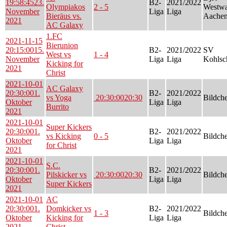
19:58:45
23.
B2-
2021/2022
Olympiakos
2 - 5
Westwa
November
Liga
Liga
Bieräus vs.
Aachen
2021
AC Galaxy
1.FC
2021-11-15
Bierunion
20:15:00
15.
B2-
2021/2022
SV
West vs
1 - 4
November
Liga
Liga
Kohlsc
Kicking for
2021
Christ
2021-10-01
AC Galaxy
20:30:00
1.
B2-
2021/2022
vs Yoga
20:30:00
20:30
Bildch
Oktober
Liga
Liga
Burrito
2021
2021-10-01
Super Kickers
20:30:00
1.
B2-
2021/2022
vs Kicking
0 - 5
Bildch
Oktober
Liga
Liga
for Christ
2021
2021-10-01
S.C.
20:30:00
1.
B2-
2021/2022
Pilskicker vs
20:30:00
20:30
Bildch
Oktober
Liga
Liga
Super Kickers
2021
2021-10-01
AC
20:30:00
1.
Domkicker vs
B2-
2021/2022
1 - 3
Bildch
Oktober
Kicking for
Liga
Liga
2021
Christ