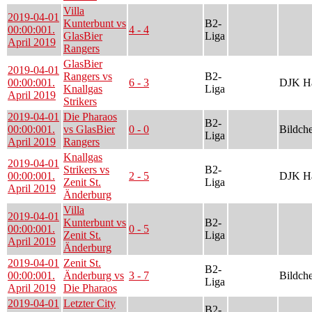
Villa
2019-04-01
Kunterbunt vs
B2-
00:00:00
1.
4 - 4
GlasBier
Liga
April 2019
Rangers
GlasBier
2019-04-01
Rangers vs
B2-
00:00:00
1.
6 - 3
DJK Ha
Knallgas
Liga
April 2019
Strikers
2019-04-01
Die Pharaos
B2-
00:00:00
1.
vs GlasBier
0 - 0
Bildch
Liga
April 2019
Rangers
Knallgas
2019-04-01
Strikers vs
B2-
00:00:00
1.
2 - 5
DJK Ha
Zenit St.
Liga
April 2019
Änderburg
Villa
2019-04-01
Kunterbunt vs
B2-
00:00:00
1.
0 - 5
Zenit St.
Liga
April 2019
Änderburg
2019-04-01
Zenit St.
B2-
00:00:00
1.
Änderburg vs
3 - 7
Bildch
Liga
April 2019
Die Pharaos
2019-04-01
Letzter City
B2-