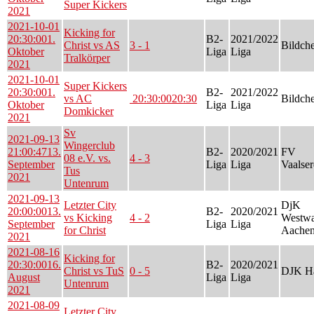
Super Kickers
2021
2021-10-01
Kicking for
20:30:00
1.
B2-
2021/2022
Christ vs AS
3 - 1
Bildch
Oktober
Liga
Liga
Tralkörper
2021
2021-10-01
Super Kickers
20:30:00
1.
B2-
2021/2022
vs AC
20:30:00
20:30
Bildch
Oktober
Liga
Liga
Domkicker
2021
Sv
2021-09-13
Wingerclub
21:00:47
13.
B2-
2020/2021
FV
08 e.V. vs.
4 - 3
September
Liga
Liga
Vaalser
Tus
2021
Untenrum
2021-09-13
Letzter City
DjK
20:00:00
13.
B2-
2020/2021
vs Kicking
4 - 2
Westwa
September
Liga
Liga
for Christ
Aachen
2021
2021-08-16
Kicking for
20:30:00
16.
B2-
2020/2021
Christ vs TuS
0 - 5
DJK Ha
August
Liga
Liga
Untenrum
2021
2021-08-09
Letzter City