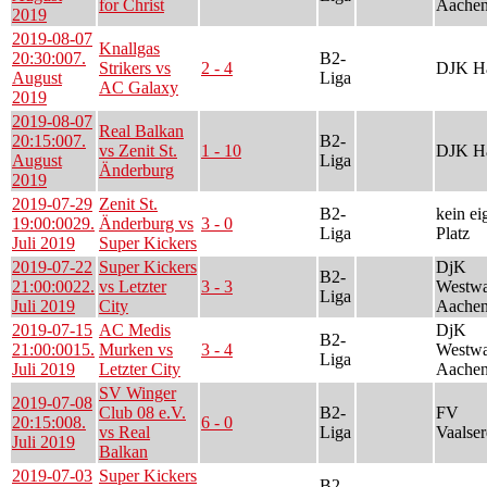
for Christ
Aachen
2019
2019-08-07
Knallgas
20:30:00
7.
B2-
Strikers vs
2 - 4
DJK Ha
August
Liga
AC Galaxy
2019
2019-08-07
Real Balkan
20:15:00
7.
B2-
vs Zenit St.
1 - 10
DJK Ha
August
Liga
Änderburg
2019
2019-07-29
Zenit St.
B2-
kein ei
19:00:00
29.
Änderburg vs
3 - 0
Liga
Platz
Juli 2019
Super Kickers
2019-07-22
Super Kickers
DjK
B2-
21:00:00
22.
vs Letzter
3 - 3
Westwa
Liga
Juli 2019
City
Aachen
2019-07-15
AC Medis
DjK
B2-
21:00:00
15.
Murken vs
3 - 4
Westwa
Liga
Juli 2019
Letzter City
Aachen
SV Winger
2019-07-08
Club 08 e.V.
B2-
FV
20:15:00
8.
6 - 0
vs Real
Liga
Vaalser
Juli 2019
Balkan
2019-07-03
Super Kickers
B2-