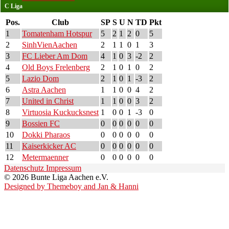
C Liga
Pos.
Club
SP
S
U
N
TD
Pkt
1
Tomatenham Hotspur
5
2
1
2
0
5
2
SinhVienAachen
2
1
1
0
1
3
3
FC Lieber Am Dom
4
1
0
3
-2
2
4
Old Boys Frelenberg
2
1
0
1
0
2
5
Lazio Dom
2
1
0
1
-3
2
6
Astra Aachen
1
1
0
0
4
2
7
United in Christ
1
1
0
0
3
2
8
Virtuosia Kuckucksnest
1
0
0
1
-3
0
9
Bossien FC
0
0
0
0
0
0
10
Dokki Pharaos
0
0
0
0
0
0
11
Kaiserkicker AC
0
0
0
0
0
0
12
Metermaenner
0
0
0
0
0
0
Datenschutz
Impressum
© 2026 Bunte Liga Aachen e.V.
Designed by Themeboy and Jan & Hanni