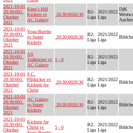
2021-10-01
King’s Hill
DjK
20:30:00
1.
B2-
2021/2022
Kickers vs
20:30:00
20:30
Westwa
Oktober
Liga
Liga
AC Galaxy
Aachen
2021
2021-10-01
Yoga Burrito
20:30:00
1.
B2-
2021/2022
vs Super
20:30:00
20:30
Bildch
Oktober
Liga
Liga
Kickers
2021
2021-10-01
AS
20:30:00
1.
B2-
2021/2022
Tralkörper vs
1 - 0
Oktober
Liga
Liga
AC Galaxy
2021
2021-10-01
S.C.
20:30:00
1.
Pilskicker vs
B2-
2021/2022
20:30:00
20:30
Bildch
Oktober
Kicking for
Liga
Liga
2021
Christ
2021-10-01
AC Galaxy
20:30:00
1.
B2-
2021/2022
vs Super
20:30:00
20:30
Bildch
Oktober
Liga
Liga
Kickers
2021
2021-10-01
Kicking for
20:30:00
1.
B2-
2021/2022
Christ vs
5 - 0
Bildch
Oktober
Liga
Liga
Yoga Burrito