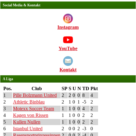
Social Media & Kontakt
Instagram
YouTube
Kontakt
A Liga
Pos.
Club
SP
S
U
N
TD
Pkt
1
Pille Bolzmann United
2
2
0
0
8
4
2
Athletic Binblau
2
1
0
1
-5
2
3
Motexx Soccer Team
1
1
0
0
4
2
4
Kagen von Rissen
1
1
0
0
2
2
5
Kullen Nullen
1
1
0
0
2
2
6
Istanbul United
2
0
0
2
-3
0
7
Rasensportprinzessinnen
2
0
0
2
-4
0