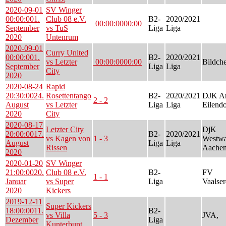
2020-09-01
SV Winger
00:00:00
1.
Club 08 e.V.
B2-
2020/2021
00:00:00
00:00
September
vs TuS
Liga
Liga
2020
Untenrum
2020-09-01
Curry United
00:00:00
1.
B2-
2020/2021
vs Letzter
00:00:00
00:00
Bildch
September
Liga
Liga
City
2020
2020-08-24
Rapid
20:30:00
24.
Rosettentango
B2-
2020/2021
DJK Ar
2 - 2
August
vs Letzter
Liga
Liga
Eilendo
2020
City
2020-08-17
Letzter City
DjK
20:00:00
17.
B2-
2020/2021
vs Kagen von
1 - 3
Westwa
August
Liga
Liga
Rissen
Aachen
2020
2020-01-20
SV Winger
21:00:00
20.
Club 08 e.V.
B2-
FV
1 - 1
Januar
vs Super
Liga
Vaalser
2020
Kickers
2019-12-11
Super Kickers
18:00:00
11.
B2-
vs Villa
5 - 3
JVA,
Dezember
Liga
Kunterbunt